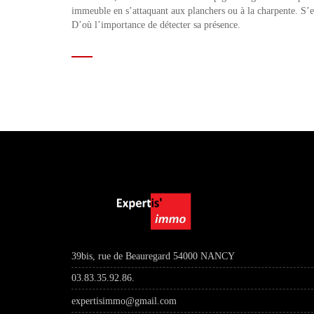
immeuble en s’attaquant aux planchers ou à la charpente. S’e
D’où l’importance de détecter sa présence.
39bis, rue de Beauregard 54000 NANCY
03.83.35.92.86.
expertisimmo@gmail.com