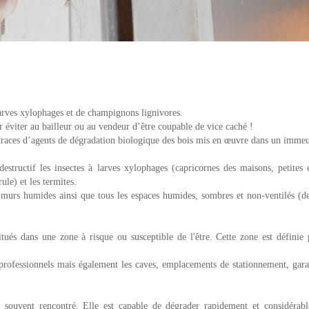
 larves xylophages et de champignons lignivores.
r éviter au bailleur ou au vendeur d’être coupable de vice caché !
s traces d’agents de dégradation biologique des bois mis en œuvre dans un immeu
structif les insectes à larves xylophages (capricornes des maisons, petites 
ule) et les termites.
t murs humides ainsi que tous les espaces humides, sombres et non-ventilés (de
tués dans une zone à risque ou susceptible de l'être. Cette zone est définie 
rofessionnels mais également les caves, emplacements de stationnement, gara
 souvent rencontré. Elle est capable de dégrader rapidement et considérab