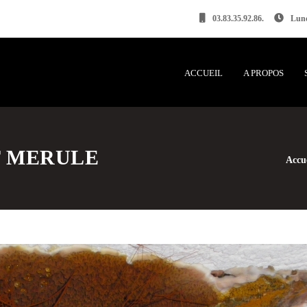
03.83.35.92.86.
Lund
ACCUEIL
A PROPOS
T MERULE
Accu